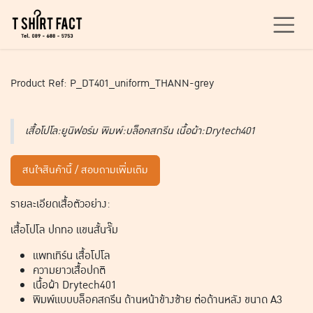
Skip to Content
Product Ref: P_DT401_uniform_THANN-grey
เสื้อโปโล:ยูนิฟอร์ม พิมพ์:บล็อคสกรีน เนื้อผ้า:Drytech401
สนใจสินค้านี้ / สอบถามเพิ่มเติม
รายละเอียดเสื้อตัวอย่าง:
เสื้อโปโล ปกทอ แขนสั้นจั๊ม
แพทเทิร์น เสื้อโปโล
ความยาวเสื้อปกติ
เนื้อผ้า Drytech401
พิมพ์แบบบล็อคสกรีน ด้านหน้าข้างซ้าย ต่อด้านหลัง ขนาด A3