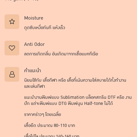
Moisture
ดูดซับเหงื่อทันที แห้งเร็ว
Anti Odor
ลดการเกิดกลิ่น อันเกิดมาจากเชื้อแบคทีเรีย
คำแนะนำ
นิยมใช้กับ เสื้อกีฬา หรือ เสื้อที่เน้นความใส่สบายได้ทั้งทำงาน
และเล่นกีฬา
แนะนำงานพิมพ์แบบ Sublimation บล็อคสกรีน DTF หรือ งาน
ปัก แต่จะพิมพ์แบบ DTG พิมพ์นูน Half-tone ไม่ได้
ราคาคร่าวๆ โดยเฉลี่ย
เสื้อยืด ประมาณ 80-110 บาท
เสื้อโปโล ประมาณ 140-160 บาท