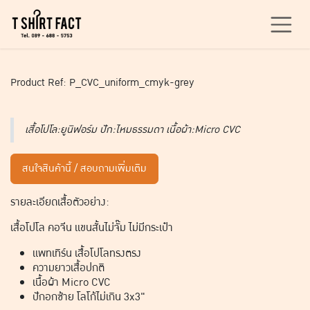
Skip to Content
Product Ref: P_CVC_uniform_cmyk-grey
เสื้อโปโล:ยูนิฟอร์ม ปัก:ไหมธรรมดา เนื้อผ้า:Micro CVC
สนใจสินค้านี้ / สอบถามเพิ่มเติม
รายละเอียดเสื้อตัวอย่าง:
เสื้อโปโล คอจีน แขนสั้นไม่จั๊ม ไม่มีกระเป๋า
แพทเทิร์น เสื้อโปโลทรงตรง
ความยาวเสื้อปกติ
เนื้อผ้า Micro CVC
ปักอกซ้าย โลโก้ไม่เกิน 3x3"